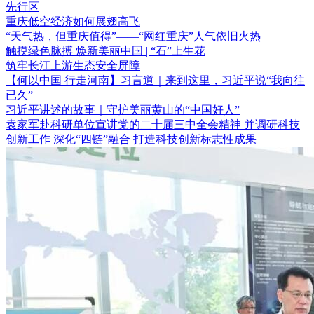
先行区
重庆低空经济如何展翅高飞
“天气热，但重庆值得”——“网红重庆”人气依旧火热
触摸绿色脉搏 焕新美丽中国 | “石”上生花
筑牢长江上游生态安全屏障
【何以中国 行走河南】习言道｜来到这里，习近平说“我向往
已久”
习近平讲述的故事｜守护美丽黄山的“中国好人”
袁家军赴科研单位宣讲党的二十届三中全会精神 并调研科技
创新工作 深化“四链”融合 打造科技创新标志性成果