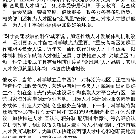
册“金凤凰人才码”后，凭此享受安居保障、子女教育、薪金奖
励、晋级奖励、荣誉奖励、健康服务、政务服务等多项政策。
相关部门还将为人才配备“金凤凰”管家，主动对接人才提供服
务，为人才干事创业提供更加良好的环境。
“对于高速发展的科学城来说，加速推动人才发展体制机制改
革，吸引更多人才留在科学城尤为重要。”重庆高新区党群工
作部相关负责人说，近年来，通过迭代升级人才工作体系，以
体制机制改革赋能人才创新发展，加快推进人才“兴城强区”行
动，科学城形成了具有鲜明辨识度的“金凤凰”人才品牌，实现
人才资源总量以年均15%速度快速增长。
他表示，当前，科学城立足中西部，对标沿海地区，正在持续
塑造科学城政策优势，营造更有利于各类人才脱颖而出的良好
生态，如在全市先行先试建设吸引和集聚人才平台先行区，运
营国家海外离岸创新创业基地、国际人才创新创业服务港等服
务载体，打造人才创新创业服务主阵地。下一步，科学城将聚
焦我市“416”科技创新布局和“33618”现代制造业集群体系建
设，加快推进人才“直认制 积分制 配额制 举荐制”综合评价认
定机制改革，创新以攻关项目为牵引的人才调配制，打造市域
人才发展试验区，为重庆加快建设西部人才中心和创新高地贡
献科学城力量。（首席记者 张亦筑）