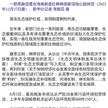
一群黑脸琵鹭在海南新盈红树林国家湿地公园休憩（2023
年12月27日摄）。新华社记者 张丽芸 摄
落实生态保护红线，加强制度刚性约束。
近年来，各部门出台一系列政策，将生态功能极重要、生
态极脆弱以及具有潜在重要生态价值的区域划入生态保护红
线，实现一条红线管控重要生态空间。目前，我国陆域生态保
护红线面积占陆域国土面积比例超过30%。
建章立制，纲举目张。从出台《中共中央、国务院关于加
快推进生态文明建设的意见》《生态文明体制改革总体方
案》，到将“生态文明建设”写入宪法、制定修订多部法律法
规，再到印发《关于加快经济社会发展全面绿色转型的意见》
对全面绿色转型进行顶层设计；从高擎中央生态环境保护督
察“利剑”，到实施生态补偿制度、河湖长制、林长制等……生
态环保法律制度形成体系，生态文明建设有了坚实保障。
8月5日，最高检发布依法从严惩治各类污染环境犯罪情
况，上半年全国检察机关起诉污染环境犯罪668件1597人。