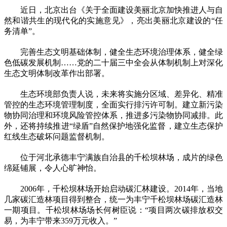
近日，北京出台《关于全面建设美丽北京加快推进人与自
然和谐共生的现代化的实施意见》，亮出美丽北京建设的“任
务清单”。
完善生态文明基础体制，健全生态环境治理体系，健全绿
色低碳发展机制……党的二十届三中全会从体制机制上对深化
生态文明体制改革作出部署。
生态环境部负责人说，未来将实施分区域、差异化、精准
管控的生态环境管理制度，全面实行排污许可制。建立新污染
物协同治理和环境风险管控体系，推进多污染物协同减排。此
外，还将持续推进“绿盾”自然保护地强化监督，建立生态保护
红线生态破坏问题监督机制。
位于河北承德丰宁满族自治县的千松坝林场，成片的绿色
绵延铺展，令人心旷神怡。
2006年，千松坝林场开始启动碳汇林建设。2014年，当地
几家碳汇造林项目得到整合，统一为丰宁千松坝林场碳汇造林
一期项目。千松坝林场场长何树臣说：“项目两次碳排放权交
易，为丰宁带来359万元收入。”