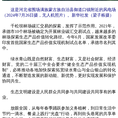
这是河北省围场满族蒙古族自治县御道口镇附近的风电场
（2024年7月26日摄，无人机照片）。新华社发（梁子栋摄）
千松坝林场碳汇交易的探索，发挥了示范作用。2021年，
承德市10个林场被确定为开展林业碳汇交易试点，越来越多的
林场探索生态产品价值转化路径。今年6月，国家发展改革委
印发首批国家生态产品价值实现机制试点名单，承德市名列其
中。
绿水青山既是自然财富、生态财富，又是社会财富、经济
财富。党的二十届三中全会要求“健全生态产品价值实现机
制”，必将推动各地加快探索拓宽绿水青山与金山银山的转化
通道，不断塑造发展的新动能、新优势，更好实现发展和保护
协同共生。
生态文明建设是人民群众共同参与共同建设共同享有的事
业。
放眼全国，从每年春季踊跃参加义务植树，到日常生活中
节约一滴水、餐桌上践行“光盘”行动，再到街头巷尾的共享单