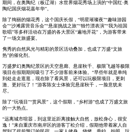
期间，在奥陶纪（板辽湖）水世界烟花秀场上演的“中国红·奥
陶纪国庆烟花嘉年华”。
除了绚丽的烟花秀，这个国庆长假，“明星璀璨夜”“趣味游园
会”“沙滩露营音乐会”“悬崖挑战之旅”“独竹漂表演”“我为祖国
歌唱”等多样活动在万盛的各大景区“遍地开花”，为游客带来
了一场文旅盛宴。
隽秀的自然风光与精彩的景区活动叠加，也成了万盛“文旅
热”的催化剂。
万盛梦幻奥陶纪景区的天空悬廊、悬崖秋千、极限飞越等极限
项目在假期期间吸引了不少游客前来体验。“早些年就是单纯
到处走走逛逛，现在除了看风景，还可以玩极限项目，更刺
激、更好玩了！”游客陈女士体验完悬崖秋千，一脸意犹未
尽。
除了“玩项目”“赏风景”，这个假期，“乡村游”也成了万盛文旅
的一大热点。
“远离城市喧嚣，到这里近距离接触大自然，放松身心，很安
逸！”来自重庆市南岸区的游客丁松介绍，假期他带着家人自
驾到了提前预订的民宿，一家人健身、烧烤、垂钓、拍照，玩