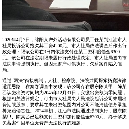
2020年4月7日，绵阳某户外活动有限公司员工任某到江油市人
社局投诉公司拖欠其工资4200元。市人社局依法调查后作出行
政处理：限该公司在3日内依法支付任某工资和赔偿金6300
元。该公司在法定期限未履行行政处理决定。市人社局遂向市
法院申请强制执行。但因无财产可供执行，欠薪案件陷入僵
局。
通过“两法”衔接机制，人社、检察院、法院共同探索拓宽法律
适用思路，在案卷调查中发现：该公司存在股东陈某甲、陈某
乙认缴出资时间均为2045年12月31日，实缴出资额为零问题，
根据相关法律规定，可由市人社局向人民法院起诉公司未届出
资期限股东，要求其在未出资范围内对公司不能清偿债务承担
补充赔偿责任。2024年初，江油市法院通过强制执行，股东陈
某甲、陈某乙已足额支付工资和加付赔偿金6300元。终于解决
欠薪案件因单位无资产无法执行的难题。