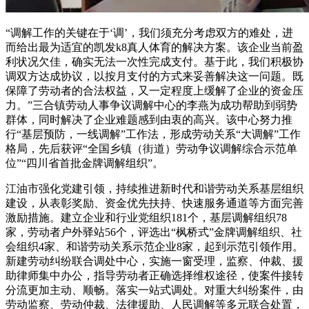
“调解工作的关键在于‘调’，我们须充分考虑双方的难处，进
而给出最为适宜的凯发k8真人体育的解决方案。该企业当前盈
利状况欠佳，确实无法一次性完成支付。基于此，我们积极协
调双方达成协议，以按月支付的方式来妥善解决这一问题。既
保障了劳动者的合法权益，又一定程度上缓解了企业的资金压
力。”三合镇劳动人事争议调解中心的李燕为成功帮助到弱势
群体，同时解决了企业难题感到由衷的高兴。该中心努力推
行“基层预防，一线调解”工作法，形成劳动关系“大调解”工作
格局，先后获评“全国乡镇（街道）劳动争议调解综合示范单
位”“四川省首批金牌调解组织”。
江油市强化党建引领，持续推进新时代和谐劳动关系基层组织
建设，从表彰奖励、资金优先扶持、快速服务通道等方面完善
激励措施。建立企业和行业党组织181个，基层调解组织78
家，劳动者户外驿站56个，评选出“枫桥式”金牌调解组织、社
会组织4家、和谐劳动关系示范企业8家，起到示范引领作用。
新建劳动纠纷联合调处中心，实施一窗受理，监察、仲裁、援
助律师集中办公，指导劳动者正确选择维权途径，使案件接转
分流更加主动、顺畅。落实一站式调处。对重大纠纷案件，由
劳动监察、劳动仲裁、法律援助、人民调解等多元联合处置，