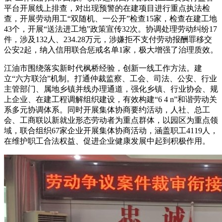
平台开展线上排查，对出现预警的在建项目进行重点执法检
查，开展劳动用工“双随机、一公开”检查15家，检查在建工地
43个，开展“送法进工地”政策宣传32次。协调处理劳动纠纷17
件，涉及132人、234.28万元，涉嫌拒不支付劳动报酬罪移交
公安2起，纳入信用联合惩戒名单1家，极大增强了治理质效。
江油市围绕落实新时代枫桥经验，创新一线工作方法。建
立“六方联治”机制。打通仲裁监察、工会、司法、公安、行业
主管部门、属地乡镇并线办理通道，强化乡镇、行业协会、规
上企业、在建工程调解组织建设，有效构建“6 4 n”和谐劳动关
系多元协调体系。同时开展集体协商要约活动，人社、总工
会、工商联以新就业形态劳动者为重点群体，以园区为重点领
域，联合组织67家企业开展集体协商活动，涵盖职工4119人，
在维护职工合法权益、促进企业健康发展中起到积极作用。