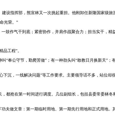
节段）建设指挥部，熊宣林又一次挑起重担。他刚卸任新隆国家级
命光荣。”
，一鼓作气干到底；紧密协作，并肩作战聚合力；担当实干，精
精品工程”。
叫“奉公守节，勤爬苦做”；有一种劲头叫“敢教日月换新天”；
重心下沉，一线解决问题”等工作要求。主要领导话不多，站位却很
长，都抢在第一时间进行调度。几位副组长，包括县委常委林冬
下功夫做文章：第一期临时用地、第一期先行用地和正式用地。其中