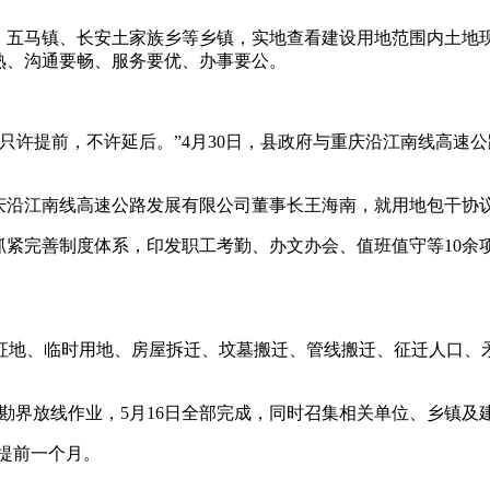
、五马镇、长安土家族乡等乡镇，实地查看建设用地范围内土地现
熟、沟通要畅、服务要优、办事要公。
只许提前，不许延后。”4月30日，县政府与重庆沿江南线高速
重庆沿江南线高速公路发展有限公司董事长王海南，就用地包干协
抓紧完善制度体系，印发职工考勤、办文办会、值班值守等10余
征地、临时用地、房屋拆迁、坟墓搬迁、管线搬迁、征迁人口、
地勘界放线作业，5月16日全部完成，同时召集相关单位、乡镇
期提前一个月。