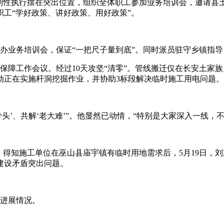
策刚性执行摆在突出位置，组织全体职工参加业务培训会，邀请县
工“学好政策、讲好政策、用好政策”。
办业务培训会，保证“一把尺子量到底”。同时派员驻守乡镇指
保障工作会议。经过10天攻坚“清零”。管线搬迁仅在长安土家族
移动正在实施杆洞挖掘作业，并协助3标段解决临时施工用电问题。
’、共解‘老大难’”。他显然已动情，“特别是大家深入一线，不
。得知施工单位在巫山县庙宇镇有临时用地需求后，5月19日，
建设矛盾突出问题。
作进展情况。