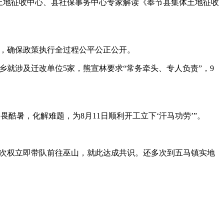
土地征收中心、县社保事务中心专家解读《奉节县集体土地征收
导，确保政策执行全过程公平公正公开。
乡就涉及迁改单位5家，熊宣林要求“常务牵头、专人负责”，9
畏酷暑，化解难题，为8月11日顺利开工立下‘汗马功劳’”。
刘次权立即带队前往巫山，就此达成共识。还多次到五马镇实地