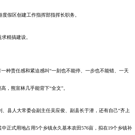
旅游度假区创建工作指挥部指挥长职务。
益求精搞建设。
有一种责任感和紧迫感叫“一刻也不能停、一步也不能错、一天
高，熊宣林几乎能背下“全文”。
利、县人大常委会副主任吴应俊、副县长于潜，还有自己“齐上
正式用地占用5个乡镇永久基本农田576亩，拟在19个乡镇补