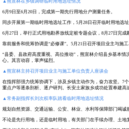
▲
熊宣林在乡镇调研临时用地选址情况
6月9日至6月20日，完成第一期先行用地分户测量任务。
同步开展第一期临时用地选址工作，5月28日召开临时用地选
6月27日，举行正式用地勘界放线定桩专题会议，8月27日完
靠前服务和统筹协调是“必修课”。5月21日召开项目业主与施
“县委、县政府高度重视、高位推动”，熊宣林介绍县乡基本
心。其言动容，掌声猛烈。
▲熊宣林主持召开项目业主与施工单位负责人座谈会
在指挥部强力统筹协调下，涉及乡镇主动作为，奋力攻坚。7
重点户等逐条剖析、逐户研判。长安土家族乡成功处置奉建高
▲
常务副指挥长刘次权率队踏看临时用地选址情况
规划自然资源、交通运输、公安、林业、水利等保障部门竭诚
不论是先行用地，还是临时用地，有关部门在手续办理、土地