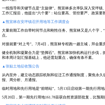
一线指导和关键节点是“主旋律”。熊宣林多次率队深入安坪镇
工作汇报后，他提出“六个要”：站位要高、管控要严、政策要
▲
熊宣林在安坪镇召开用地等工作调度会
大量前期工作自带时间节点和刚性任务。熊宣林又是八个字，“
点。
对接就要“对上号”。7月4日，熊宣林专程跑一趟主城，拜会
健全机制和凝聚合力是“垫脚石”。熊宣林加快机构运行步伐，
和本周计划汇报基础上，他还需划重点，确保有条不紊。
▲
张贴土地征收预公告
从内至外，建立动态跟踪机制和征迁工作通报制度，聚焦永久
报、周分析、月通报。
临时用地和先行用地是“前哨站”。5月13日启动第一期先行用
5月20日，第一期先行用地161.78亩获自然资源部批复，比预