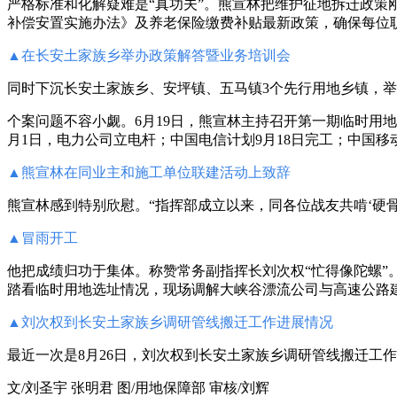
严格标准和化解疑难是“真功夫”。熊宣林把维护征地拆迁政
补偿安置实施办法》及养老保险缴费补贴最新政策，确保每位职
▲
在长安土家族乡举办政策解答暨业务培训会
同时下沉长安土家族乡、安坪镇、五马镇3个先行用地乡镇，举
个案问题不容小觑。6月19日，熊宣林主持召开第一期临时用地
月1日，电力公司立电杆；中国电信计划9月18日完工；中国
▲熊宣林在同业主和施工单位联建活动上致辞
熊宣林感到特别欣慰。“指挥部成立以来，同各位战友共啃‘硬骨头
▲冒雨开工
他把成绩归功于集体。称赞常务副指挥长刘次权“忙得像陀螺”
踏看临时用地选址情况，现场调解大峡谷漂流公司与高速公路
▲
刘次权到长安土家族乡调研管线搬迁工作进展情况
最近一次是8月26日，刘次权到长安土家族乡调研管线搬迁工
文/刘圣宇 张明君 图/用地保障部 审核/刘辉