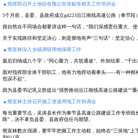
▲
指挥部召开土地征收预公告张贴等相关工作培训会
5个月前，县委、县政府成立g4223沿江南线高速公路（奉
很自然在不同场合都要讲这样一句话，“我们深感责任重大、使
关于实现路径和坚定决心，则是掷地有声“三句话”：坚定信心
▲
熊宣林深入乡镇调研用地保障工作
最后归纳成八个字：“同心聚力，共筑通途”。外加结果，“干出
面对指挥部全体干部职工，他有力地挥动着拳头——有一种精神
也误不起”。
因为县委书记巩义胜提出“强势推动沿江南线高速公路建设”“
▲
熊宣林主持召开施工便道用地工作协调会
每当重要节点，吴涛县长作为奉节县高速公路建设工作专班组
阵”，决不辜负县委、县政府信任与期望。
熊宣林数次强调，要牢牢把握工作主动权，始终在“三块地”上
划611亩。