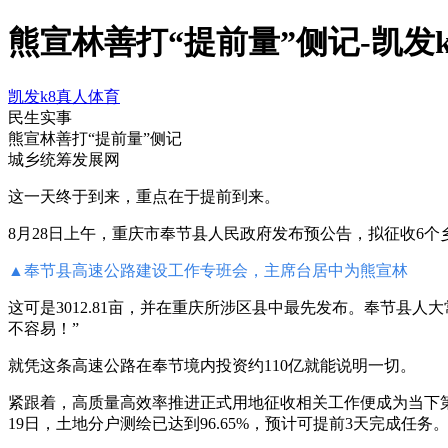
熊宣林善打“提前量”侧记-凯发
凯发k8真人体育
民生实事
熊宣林善打“提前量”侧记
城乡统筹发展网
这一天终于到来，重点在于提前到来。
8月28日上午，重庆市奉节县人民政府发布预公告，拟征收6个乡
▲奉节县高速公路建设工作专班会，主席台居中为熊宣林
这可是3012.81亩，并在重庆所涉区县中最先发布。奉节县
不容易！”
就凭这条高速公路在奉节境内投资约110亿就能说明一切。
紧跟着，高质量高效率推进正式用地征收相关工作便成为当下第
19日，土地分户测绘已达到96.65%，预计可提前3天完成任务