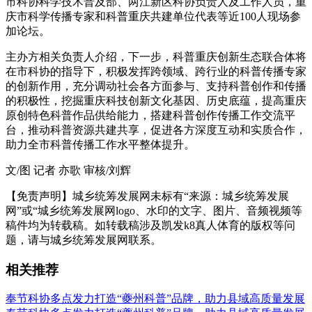
市科协科学技术普及部、两江新区科协负责人及工作人员，重
庆市科学传播专家和科普重庆共建单位代表等近100人现场参
加论坛。
主办方相关负责人介绍，下一步，科普重庆创新生态联合体将
在市科协的指导下，积极发挥跨领域、跨行业的科普传播专家
的创新作用，充分调动社会各方面参与、支持科普创作和传播
的积极性，挖掘重庆科技创新文化基因、历史底蕴，提高重庆
原创特色科普作品供给能力，搭建科普创作传播工作交流平
台，推动科普资源共建共享，促进各方深度互动和实质合作，
助力全市科普传播工作水平整体提升。
文/图 记者 亦歌 审核/刘辉
【免责声明】城乡统筹发展网未标有“来源：城乡统筹发展
网”或“城乡统筹发展网logo、水印的文字、图片、音频视频等
稿件均为转载稿。如转载稿涉及凯发k8真人体育的版权等问
题，请与城乡统筹发展网联系。
相关推荐
奉节科协多点发力打造“夔州科普”品牌，助力县域高质量发展