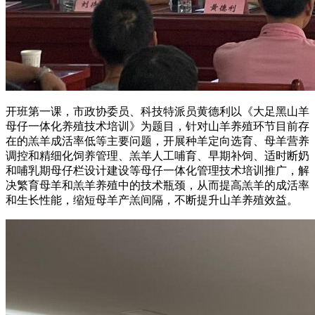
开班第一课，市政协委员、科技特派员黄德利以《大足黑山羊
母仔一体化养殖技术培训》为题目，针对山羊养殖环节目前存
在的羔羊成活率低等主要问题，开展种羊定向选育、母羊营养
调控和精细化饲养管理、羔羊人工哺育、早期补饲、适时断奶
和哺乳期母仔栏设计建设等母仔一体化管理技术培训推广，解
决繁育母羊和羔羊养殖中的技术瓶颈，从而提高羔羊的成活率
和生长性能，缩短母羊产羔间隔，不断提升山羊养殖效益。