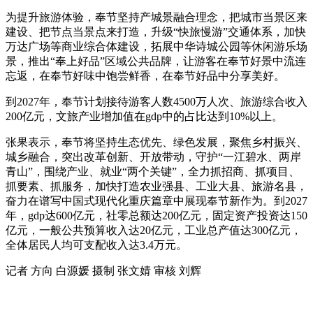
为提升旅游体验，奉节坚持产城景融合理念，把城市当景区来
建设、把节点当景点来打造，升级“快旅慢游”交通体系，加快
万达广场等商业综合体建设，拓展中华诗城公园等休闲游乐场
景，推出“奉上好品”区域公共品牌，让游客在奉节好景中流连
忘返，在奉节好味中饱尝鲜香，在奉节好品中分享美好。
到2027年，奉节计划接待游客人数4500万人次、旅游综合收入
200亿元，文旅产业增加值在gdp中的占比达到10%以上。
张果表示，奉节将坚持生态优先、绿色发展，聚焦乡村振兴、
城乡融合，突出改革创新、开放带动，守护“一江碧水、两岸
青山”，围绕产业、就业“两个关键”，全力抓招商、抓项目、
抓要素、抓服务，加快打造农业强县、工业大县、旅游名县，
奋力在谱写中国式现代化重庆篇章中展现奉节新作为。到2027
年，gdp达600亿元，社零总额达200亿元，固定资产投资达150
亿元，一般公共预算收入达20亿元，工业总产值达300亿元，
全体居民人均可支配收入达3.4万元。
记者 方向 白源媛 摄制 张文婧 审核 刘辉