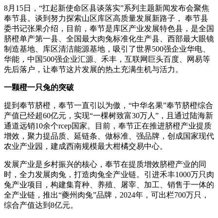
8月15日，“扛起新使命区县谈落实”系列主题新闻发布会聚焦
奉节县。谈到努力探索山区库区高质量发展新路子， 奉节县
委书记张果介绍，目前，奉节是库区产业发展特色县，是全国
脐橙单产第一县、全国最大肉兔标准化生产县、西部最大眼镜
制造基地、库区清洁能源基地，吸引了世界500强企业华电、
华能，中国500强企业汇源、禾丰，互联网巨头百度、网易等
先后落户，让奉节这片发展的热土充满生机与活力。
一颗橙一只兔的突破
提到奉节脐橙，奉节一直引以为傲，“中华名果”奉节脐橙综合
产值已经超60亿元，实现“一棵树致富30万人”，且通过陆海新
通道远销10余个rcep国家。目前，奉节正在推进脐橙产业提质
增效，聚力提品质、延链条、做标准、强品牌，创成国家现代
农业产业园，建成西南规模最大柑橘交易中心。
发展产业是乡村振兴的核心，奉节在提质增效脐橙产业的同
时，全力发展肉兔，打造肉兔全产业链。引进禾丰1000万只肉
兔产业项目，构建集育种、养殖、屠宰、加工、销售于一体的
全产业链，推出“夔州肉兔”品牌，2024年，可出栏700万只，
综合产值达到8亿元。