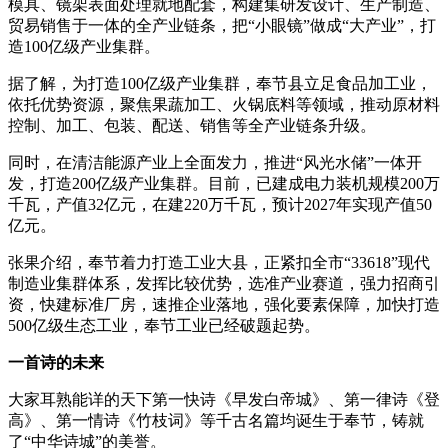
模具、镜架表面处理就地配套，构建集研发设计、生产制造、
贸易销售于一体的全产业链条，把“小眼镜”做成“大产业”，打
造100亿级产业集群。
据了解，为打造100亿级产业集群，奉节县立足食品加工业，
依托优势资源，聚焦果蔬加工、火锅底料等领域，推动原材料
控制、加工、包装、配送、销售等全产业链条升级。
同时，在清洁能源产业上全面发力，推进“风光水储”一体开
发，打造200亿级产业集群。目前，已建成电力装机规模200万
千瓦，产值32亿元，在建220万千瓦，预计2027年实现产值50
亿元。
张果介绍，奉节着力打造工业大县，正紧扣全市“33618”现代
制造业集群体系，发挥比较优势，选准产业赛道，强力招商引
资，快建标准厂房，速推企业落地，强化要素保障，加快打造
500亿级生态工业，奉节工业已经破题起势。
一首诗的未来
大家耳熟能详的天下第一快诗《早发白帝城》、第一律诗《登
高》、第一情诗《竹枝词》等千古名篇均诞生于奉节，铸就
了“中华诗城”的美誉。