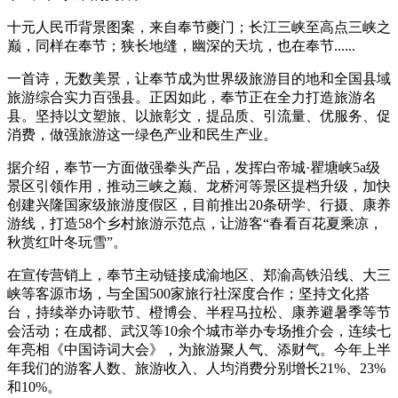
十元人民币背景图案，来自奉节夔门；长江三峡至高点三峡之
巅，同样在奉节；狭长地缝，幽深的天坑，也在奉节......
一首诗，无数美景，让奉节成为世界级旅游目的地和全国县域
旅游综合实力百强县。正因如此，奉节正在全力打造旅游名
县。坚持以文塑旅、以旅彰文，提品质、引流量、优服务、促
消费，做强旅游这一绿色产业和民生产业。
据介绍，奉节一方面做强拳头产品，发挥白帝城·瞿塘峡5a级
景区引领作用，推动三峡之巅、龙桥河等景区提档升级，加快
创建兴隆国家级旅游度假区，目前推出20条研学、行摄、康养
游线，打造58个乡村旅游示范点，让游客“春看百花夏乘凉，
秋赏红叶冬玩雪”。
在宣传营销上，奉节主动链接成渝地区、郑渝高铁沿线、大三
峡等客源市场，与全国500家旅行社深度合作；坚持文化搭
台，持续举办诗歌节、橙博会、半程马拉松、康养避暑季等节
会活动；在成都、武汉等10余个城市举办专场推介会，连续七
年亮相《中国诗词大会》，为旅游聚人气、添财气。今年上半
年我们的游客人数、旅游收入、人均消费分别增长21%、23%
和10%。