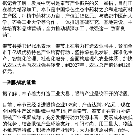
据记者了解，发展中药材是奉节产业振兴的又一举措，目前正
在着力精深加工。奉节是中国绿色生态中药材之乡和道地药材
主产区，种植中药材18万亩，产值近15亿元。与成都中医药大
学、齐鲁工业大学等合作，一体推进基础研究、基地建设、主
体培育和品牌营销，全力推动精深加工，做强这一“致富良
药”。
奉节县委书记张果表示，奉节正在着力打造农业强县，紧扣全
市千亿级优势特色产业培育行动，坚持绿色化发展、标准化生
产、智慧化管理、社会化服务，全面构建现代农业体系，加快
从农业大县向农业强县转变，到2027年，农业总产值达到126
亿元。
一副眼镜的能量
据了解，奉节着力打造工业大县，眼睛产业是绕不开的话题。
目前，奉节已经引进眼镜企业135家，产值达到23亿元，现在
全国每生产20副眼镜中就有1副产自奉节。奉节正在着力补链
眼镜产业积聚成群，充分发挥劳动力资源丰富、要素成本较低
的优势，结合眼镜产业环境友好、朝阳时尚、用工量大、物流
不敏感等特点，积极承接产业转移，大力推进原材料、配件、