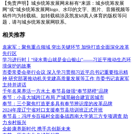
【免责声明】城乡统筹发展网未标有“来源：城乡统筹发展
网”或“城乡统筹发展网logo、水印的文字、图片、音频视频等
稿件均为转载稿。如转载稿涉及凯发k8真人体育的版权等问
题，请与城乡统筹发展网联系。
相关推荐
袁家军：聚焦重点领域 突出关键环节 加快打造全面深化改革
先行区
学习进行时丨“绿水青山就是金山银山”——习近平推动生态环
境保护的故事
市委常委会举行会议 深入学习贯彻习近平总书记重要指示精
神 研究部署推动机关党建高质量发展等工作 市委书记袁家军
主持并讲话
千年名果养活一方水土 奉节县做强“奉节脐橙”品牌
奉节：小县大城跨江布局 产城景融合建宜居城市
奉节：三个聚焦打造更多具有奉节辨识度的改革品牌
2024年度辽宁省对口支援奉节县培训班正式开班
奉节县：冯坪乡百福村全面备战西南大学第三方专项调查 助
力乡村振兴
全龄康养新时代 携手共创新未来