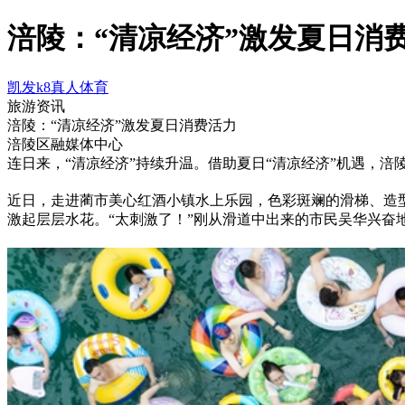
涪陵：“清凉经济”激发夏日消费
凯发k8真人体育
旅游资讯
涪陵：“清凉经济”激发夏日消费活力
涪陵区融媒体中心
连日来，“清凉经济”持续升温。借助夏日“清凉经济”机遇，涪
近日，走进蔺市美心红酒小镇水上乐园，色彩斑斓的滑梯、造
激起层层水花。“太刺激了！”刚从滑道中出来的市民吴华兴奋