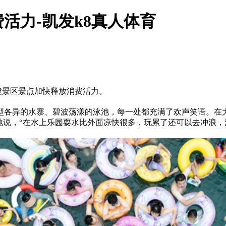
活力-凯发k8真人体育
陵景区景点加快释放消费活力。
型各异的水寨、碧波荡漾的泳池，每一处都充满了欢声笑语。在
地说，“在水上乐园耍水比外面凉快很多，玩累了还可以去冲浪，