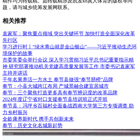
稿件均为转载稿。如转载稿涉及凯发k8真人体育的版权等问
题，请与城乡统筹发展网联系。
相关推荐
袁家军：聚焦重点领域 突出关键环节 加快打造全面深化改革
先行区
学习进行时丨“绿水青山就是金山银山”——习近平推动生态环
境保护的故事
市委常委会举行会议 深入学习贯彻习近平总书记重要指示精
神 研究部署推动机关党建高质量发展等工作 市委书记袁家军
主持并讲话
千年名果养活一方水土 奉节县做强“奉节脐橙”品牌
奉节：小县大城跨江布局 产城景融合建宜居城市
奉节：三个聚焦打造更多具有奉节辨识度的改革品牌
2024年度辽宁省对口支援奉节县培训班正式开班
奉节县：冯坪乡百福村全面备战西南大学第三方专项调查 助
力乡村振兴
全龄康养新时代 携手共创新未来
奉节：历史文化名城新起势