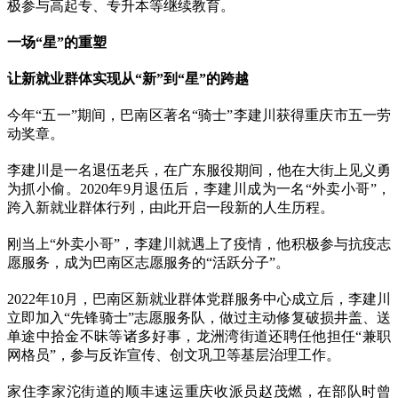
极参与高起专、专升本等继续教育。
一场“星”的重塑
让新就业群体实现从“新”到“星”的跨越
今年“五一”期间，巴南区著名“骑士”李建川获得重庆市五一劳
动奖章。
李建川是一名退伍老兵，在广东服役期间，他在大街上见义勇
为抓小偷。2020年9月退伍后，李建川成为一名“外卖小哥”，
跨入新就业群体行列，由此开启一段新的人生历程。
刚当上“外卖小哥”，李建川就遇上了疫情，他积极参与抗疫志
愿服务，成为巴南区志愿服务的“活跃分子”。
2022年10月，巴南区新就业群体党群服务中心成立后，李建川
立即加入“先锋骑士”志愿服务队，做过主动修复破损井盖、送
单途中拾金不昧等诸多好事，龙洲湾街道还聘任他担任“兼职
网格员”，参与反诈宣传、创文巩卫等基层治理工作。
家住李家沱街道的顺丰速运重庆收派员赵茂燃，在部队时曾