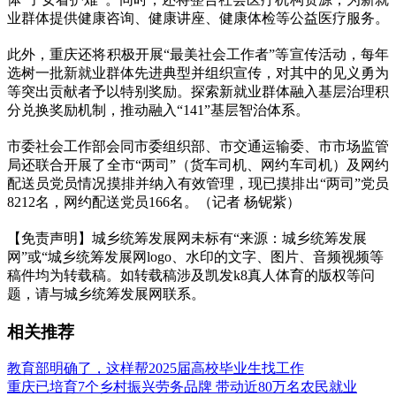
业群体提供健康咨询、健康讲座、健康体检等公益医疗服务。
此外，重庆还将积极开展“最美社会工作者”等宣传活动，每年
选树一批新就业群体先进典型并组织宣传，对其中的见义勇为
等突出贡献者予以特别奖励。探索新就业群体融入基层治理积
分兑换奖励机制，推动融入“141”基层智治体系。
市委社会工作部会同市委组织部、市交通运输委、市市场监管
局还联合开展了全市“两司”（货车司机、网约车司机）及网约
配送员党员情况摸排并纳入有效管理，现已摸排出“两司”党员
8212名，网约配送党员166名。（记者 杨铌紫）
【免责声明】城乡统筹发展网未标有“来源：城乡统筹发展
网”或“城乡统筹发展网logo、水印的文字、图片、音频视频等
稿件均为转载稿。如转载稿涉及凯发k8真人体育的版权等问
题，请与城乡统筹发展网联系。
相关推荐
教育部明确了，这样帮2025届高校毕业生找工作
重庆已培育7个乡村振兴劳务品牌 带动近80万名农民就业