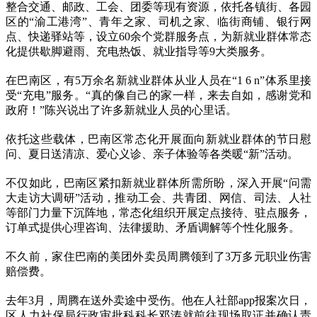
整合交通、邮政、工会、团委等现有资源，依托各镇街、各园
区的“渝工港湾”、青年之家、司机之家、临街商铺、银行网
点、快递驿站等，设立60余个党群服务点，为新就业群体常态
化提供歇脚避雨、充电热饭、就业指导等9大类服务。
在巴南区，有5万余名新就业群体从业人员在“1 6 n”体系里接
受“充电”服务。“真的像自己的家一样，来去自如，感谢党和
政府！”陈兴说出了许多新就业人员的心里话。
依托这些载体，巴南区常态化开展面向新就业群体的节日慰
问、夏日送清凉、爱心义诊、亲子体验等各类暖“新”活动。
不仅如此，巴南区紧扣新就业群体所需所盼，深入开展“问需
大走访大调研”活动，推动工会、共青团、网信、司法、人社
等部门力量下沉阵地，常态化组织开展定点接待、驻点服务，
订单式提供心理咨询、法律援助、矛盾调解等个性化服务。
不久前，家住巴南的美团外卖员周腾领到了3万多元职业伤害
赔偿费。
去年3月，周腾在送外卖途中受伤。他在人社部app报案次日，
区人力社保局行政审批科科长邓涛就前往现场取证并确认责