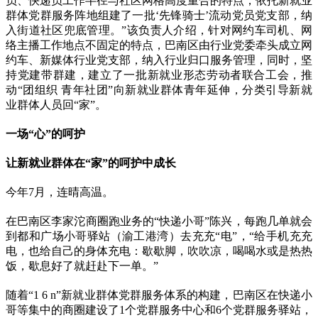
员、快递员工作半径与社区网格高度重合的特点，依托新就业
群体党群服务阵地组建了一批‘先锋骑士’流动党员党支部，纳
入街道社区兜底管理。”该负责人介绍，针对网约车司机、网
络主播工作地点不固定的特点，巴南区由行业党委牵头成立网
约车、新媒体行业党支部，纳入行业归口服务管理，同时，坚
持党建带群建，建立了一批新就业形态劳动者联合工会，推
动“团组织 青年社团”向新就业群体青年延伸，分类引导新就
业群体人员回“家”。
一场“心”的呵护
让新就业群体在“家”的呵护中成长
今年7月，连晴高温。
在巴南区李家沱商圈跑业务的“快递小哥”陈兴，每跑几单就会
到都和广场小哥驿站（渝工港湾）去充充“电”，“给手机充充
电，也给自己的身体充电：歇歇脚，吹吹凉，喝喝水或是热热
饭，歇息好了就赶赴下一单。”
随着“1 6 n”新就业群体党群服务体系的构建，巴南区在快递小
哥等集中的商圈建设了1个党群服务中心和6个党群服务驿站，