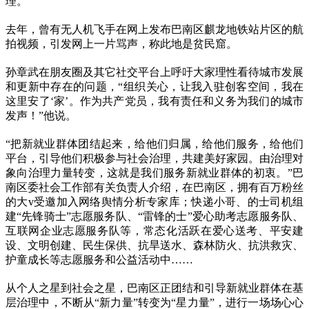
理。
去年，曾有无人机飞手在网上发布巴南区麒龙地铁站片区的航
拍视频，引发网上一片骂声，称此地是贫民窟。
孙章武在朋友圈及其它社交平台上呼吁大家理性看待城市发展
和更新中存在的问题，“组织关心，让我入驻创客空间，我在
这里安了‘家’。作为共产党员，我有责任和义务为我们的城市
发声！”他说。
“把新就业群体团结起来，给他们归属，给他们服务，给他们
平台，引导他们积极参与社会治理，共建美好家园。由治理对
象向治理力量转变，这就是我们服务新就业群体的初衷。”巴
南区委社会工作部有关负责人介绍，在巴南区，拥有百万粉丝
的大v受邀加入网络舆情分析专家库；快递小哥、的士司机组
建“先锋骑士”志愿服务队、“雷锋的士”爱心助考志愿服务队、
互联网企业志愿服务队等，常态化活跃在爱心送考、平安建
设、文明创建、民生保供、抗旱送水、森林防火、抗洪救灾、
护童成长等志愿服务和公益活动中……
从个人之星到社会之星，巴南区正团结和引导新就业群体在基
层治理中，不断从“新力量”转变为“星力量”，进行一场场心心