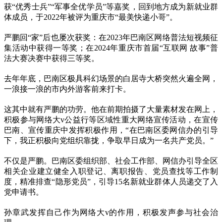
获“优秀士兵”“军事全优学员”等嘉奖，回到地方成为新就业群
体成员，于2022年被评为重庆市“最美快递小哥”。
严鹏回“家”后也屡次获奖：在2023年巴南区网络普法短视频征
集活动中获得一等奖；在2024年重庆市首届“互联网 故事”普
法大赛决赛中获得三等奖。
去年年底，巴南区极具科幻场景的白居寺大桥突然火遍全网，
一浪接一浪的市内外游客前来打卡。
这其中就有严鹏的功劳。他在前期拍摄了大量素材发在网上，
积极参与网络大v公益行等区域性重大网络宣传活动，在宣传
巴南、宣传重庆中发挥积极作用，“在巴南区委网信办的引导
下，我正积极向党组织靠拢，争取早日成为一名共产党员。”
不仅是严鹏。巴南区委组织部、社会工作部、网信办引导全区
相关企业建立健全入职登记、离职报告、党员查找等工作制
度，精准排查“隐形党员”，引导15名新就业群体人员递交了入
党申请书。
孙章武发挥自己作为网络大v的作用，积极发声参与社会治