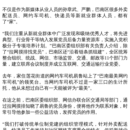
不仅是作为新媒体从业人员的孙章武、严鹏，巴南区很多外卖
配送员、网约车司机、快递员等新就业群体人员，都有
了“家”。
“我们注重从新就业群体中广泛发现和吸纳优秀人才，将先进
典型、行业骨干等纳入发展党员后备力量资源库，实施入党积
极分子专项培养计划。”巴南区委组织部有关负责人介绍，除
了“拉网摸排找党员”，巴南区还“沿着链条抓组建”，全区统筹
整合组织、统战、网信、市场监管、交通、邮政等11个部门力
量，建立联席会议制度并成立互联网、交通运输行业党委。
去年，家住莲花街道的网约车司机易鲁站上了“巴南最美网约
车司机”的领奖台。当网约车司机不过是一家三口的生计所
托，他从未想过自己有一天能被评为“最美”。
在这之前，巴南区委组织部、网信办联合区交通局等部门，通
过拉网摸排知晓了易鲁的党员身份，便将他作为联系对象，时
常引导他参加一些公益活动，发挥党员的作用。
“我们打破传统单位制党建的组织管理模式，针对外卖配送