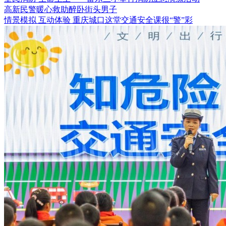
高新民警暖心救助醉卧街头男子
情景模拟 互动体验 重庆城口这堂交通安全课很“警”彩