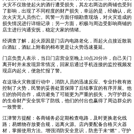
火灾不仅致使起火的酒行遭受损失，其左右两边的商铺也受到
了影响，出现了不同程度的财产损失，幸运的是，经确认，此
次火灾无人员伤亡。民警一方面仔细勘查现场，对火灾造成的
损失情况进行详细记录；另一方面，积极与周边受影响商铺的
店主进行沟通安抚，稳定大家的情绪。
经调查了解，起火原因是门店内电路老化，而起火点接近散装
白酒缸，酒缸上附着的棉布更是让火势迅速蔓延。
门店负责人表示，当日门店营业至晚上10点20分许，自己关门
离开时并未发现异常情况，回家后通过手机连接的监控视频发
现店内起火，便急忙报了警。
在这场火灾救援行动中，消防人员的迅速反应、专业扑救有效
控制了火势，民警的妥善处置保障了后续事宜的有序开展。他
们的协同合作，成功避免了可能更为严重的损失，为守护群众
的生命财产安全筑牢了防线，他们的付出也赢得了周边群众的
一致赞誉。
江津警方提醒：各商铺务必定期检查电路，及时更换老化线
路；易燃物存放要合规，远离火源。店内要配备合格灭火器
材，掌握使用方法。增强消防安全意识，防患于未“燃”，守护