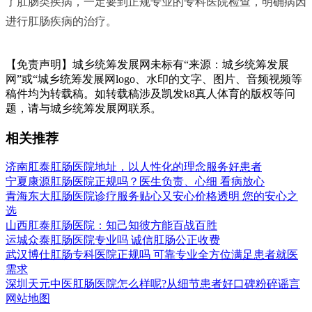
了肛肠类疾病，一定要到正规专业的专科医院检查，明确病因
进行肛肠疾病的治疗。
【免责声明】城乡统筹发展网未标有“来源：城乡统筹发展
网”或“城乡统筹发展网logo、水印的文字、图片、音频视频等
稿件均为转载稿。如转载稿涉及凯发k8真人体育的版权等问
题，请与城乡统筹发展网联系。
相关推荐
济南肛泰肛肠医院地址，以人性化的理念服务好患者
宁夏康源肛肠医院正规吗？医生负责、心细 看病放心
青海东大肛肠医院诊疗服务贴心又安心价格透明 您的安心之
选
山西肛泰肛肠医院：知己知彼方能百战百胜
运城众泰肛肠医院专业吗 诚信肛肠公正收费
武汉博仕肛肠专科医院正规吗 可靠专业全方位满足患者就医
需求
深圳天元中医肛肠医院怎么样呢?从细节患者好口碑粉碎谣言
网站地图