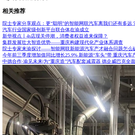
相关推荐
院士专家分享观点：更“聪明”的智能网联汽车离我们还有多远
汽车行业国家级创新平台联合体在渝成立
新华视点丨4s店现关停潮，消费者权益谁来保障？
集群发展壮大智造优势——重庆构建现代化产业体系调查
院士专家来渝探讨——智能网联新能源汽车产才融合问题怎么
今年前三季度增加值同比增长25.9% 新能源“车头”带 重庆汽
中德合作·渝见未来|为“重庆造”汽车配套减震器 德企威巴克全