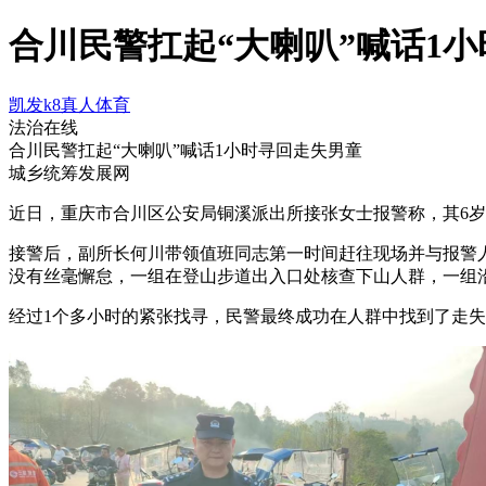
合川民警扛起“大喇叭”喊话1小
凯发k8真人体育
法治在线
合川民警扛起“大喇叭”喊话1小时寻回走失男童
城乡统筹发展网
近日，重庆市合川区公安局铜溪派出所接张女士报警称，其6
接警后，副所长何川带领值班同志第一时间赶往现场并与报警
没有丝毫懈怠，一组在登山步道出入口处核查下山人群，一组
经过1个多小时的紧张找寻，民警最终成功在人群中找到了走