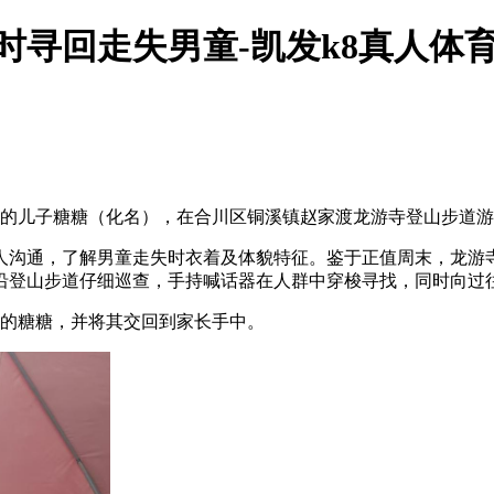
时寻回走失男童-凯发k8真人体
岁的儿子糖糖（化名），在合川区铜溪镇赵家渡龙游寺登山步道
人沟通，了解男童走失时衣着及体貌特征。鉴于正值周末，龙游
沿登山步道仔细巡查，手持喊话器在人群中穿梭寻找，同时向过
失的糖糖，并将其交回到家长手中。