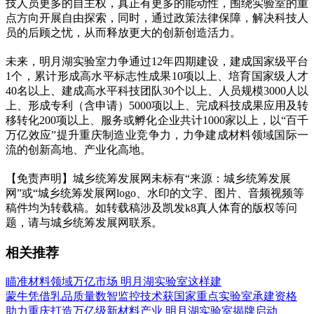
技人员更多的自主权，真正有更多的能动性，围绕实验室的重
点方向开展自由探索，同时，通过政策法律保障，解决科技人
员的后顾之忧，从而释放更大的创新创造活力。
未来，明月湖实验室力争通过12年四期建设，建成国家级平台
1个，累计形成高水平标志性成果10项以上、培育国家级人才
40名以上、建成高水平科技团队30个以上、人员规模3000人以
上、形成专利（含申请）5000项以上、完成科技成果应用及转
移转化200项以上、服务或孵化企业共计1000家以上，以“百千
万亿效应”提升重庆制造业竞争力，力争建成材料领域国际一
流的创新高地、产业化高地。
【免责声明】城乡统筹发展网未标有“来源：城乡统筹发展
网”或“城乡统筹发展网logo、水印的文字、图片、音频视频等
稿件均为转载稿。如转载稿涉及凯发k8真人体育的版权等问
题，请与城乡统筹发展网联系。
相关推荐
瞄准材料领域万亿市场 明月湖实验室这样建
蒙牛凭借乳品质量数智监控技术获国家重点实验室承建资格
助力重庆打造万亿级新材料产业 明月湖实验室揭牌启动