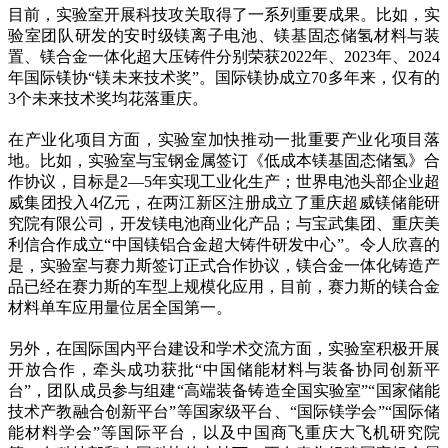
目前，实验室开展科技攻关取得了一系列重要成果。比如，实
验室团队研发的安时级镁离子电池、镁基固态储氢材料与装
置、镁合金一体化超大压铸件分别荣获2022年、2023年、2024
年国际镁协“镁未来技术奖”。国际镁协成立70多年来，仅有的
3个未来技术奖均花落重庆。
在产业化项目方面，实验室加快推动一批重要产业化项目落
地。比如，实验室与宝钢金属签订《低成本镁基固态储氢》合
作协议，目标是2—5年实现工业化生产；世界电池头部企业超
威集团投入4亿元，在两江新区注册成立了重庆超威镁储能研
究院有限公司，开发镁电池商业化产品；与宝武集团、重庆美
利信合作成立“中国镁铝合金超大铸件研发中心”。令人欣喜的
是，实验室与赛力斯签订正式合作协议，镁合金一体化铸造产
品已经在赛力斯的车型上规模化应用，目前，赛力斯的镁合金
材料单车应用量位居全国第一。
另外，在国际国内平台建设和学术交流方面，实验室积极开展
开放合作，牵头成功获批“中国储能材料与装备协同创新平
台”，团队成员参与组建“高端装备铸造全国实验室”“国家储能
技术产教融合创新平台”等国家级平台、“国际镁学会”“国际储
能材料学会”等国际平台，以及中国商飞重庆大飞机研究院