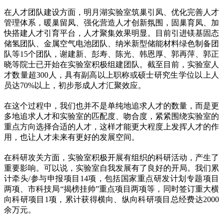
在人才团队建设方面，明月湖实验室筑巢引凤、优化完善人才
管理体系，暖巢留凤、强化营造人才创新氛围，固巢育凤、加
快搭建人才引育平台，人才聚集效果明显。目前引进镁基固态
储氢团队、金属空气电池团队、纳米新型储能材料绿色制备团
队等15个团队，谢建新、彭寿、陈光、韩恩厚、郭再萍、郭正
晓等院士已开始在实验室积极组建团队。截至目前，实验室人
才数量超300人，具有副高以上职称或硕士研究生学位以上人
员达70%以上，初步形成人才汇聚效应。
在这个过程中，我们也并不是单纯地追求人才的数量，而是更
多地追求人才和实验室的匹配度、吻合度，紧紧围绕实验室的
重点方向选择合适的人才，这样才能更大程度上发挥人才的作
用，也让人才未来有更好的发展空间。
在科研攻关方面，实验室积极开展有组织的科研活动，产生了
重要影响。可以说，实验室自我发展有了良好的开局。我们累
计牵头/参与申报项目14项，包括国家重点研发计划专题项目
两项、市科技局“揭榜挂帅”重点项目两项等，同时签订重大横
向科研项目1项，累计获得横向、纵向科研项目总经费达2000
余万元。