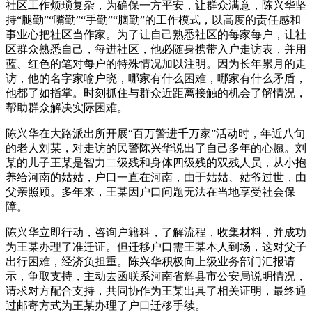
社区工作烦琐复杂，为确保一方平安，让群众满意，陈兴华坚
持“腿勤”“嘴勤”“手勤”“脑勤”的工作模式，以高度的责任感和
事业心把社区当作家。为了让自己熟悉社区的每家每户，让社
区群众熟悉自己，每进社区，他必随身携带入户走访表，并用
蓝、红色的笔对每户的特殊情况加以注明。因为长年累月的走
访，他的名字家喻户晓，哪家有什么困难，哪家有什么矛盾，
他都了如指掌。时刻抓住与群众近距离接触的机会了解情况，
帮助群众解决实际困难。
陈兴华在大路派出所开展“百万警进千万家”活动时，年近八旬
的老人刘某，对走访的民警陈兴华说出了自己多年的心愿。刘
某的儿子王某是智力二级残和身体四级残的双残人员，从小抱
养给河南的姑姑，户口一直在河南，由于姑姑、姑爷过世，由
父亲照顾。多年来，王某因户口问题无法在当地享受社会保
障。
陈兴华立即行动，咨询户籍科，了解流程，收集材料，并成功
为王某办理了准迁证。但迁移户口需王某本人到场，这对父子
出行困难，经济负担重。陈兴华积极向上级业务部门汇报请
示，争取支持，主动去函联系河南省辉县市公安局说明情况，
请求对方配合支持，共同协作为王某出具了相关证明，最终通
过邮寄方式为王某办理了户口迁移手续。