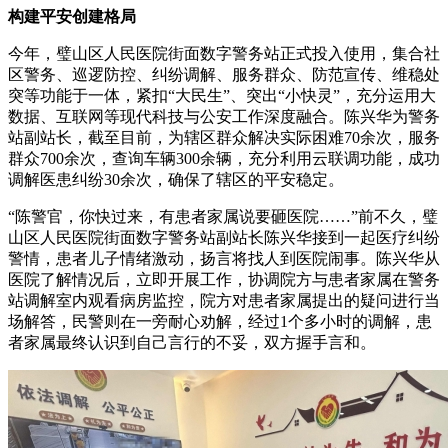
构建平安创建格局
今年，璧山区人民医院街面数字警务站正式投入使用，集合社
区警务、巡逻防控、纠纷调解、服务群众、防范宣传、维稳处
突等功能于一体，紧扣“大民生”、突出“小快灵”，充分运用大
数据、互联网等现代科技与公安工作深度融合。陈兴华为警务
站副站长，截至目前，为辖区群众解决实际困难70余次，服务
群众700余次，查询车辆300余辆，充分利用云联调功能，成功
调解医患纠纷30余次，确保了辖区的平安稳定。
“陈警官，你快过来，有患者家属说要砸医院……”前不久，璧
山区人民医院街面数字警务站副站长陈兴华接到一起医疗纠纷
警情，患者儿子情绪激动，扬言将找人到医院闹事。陈兴华从
医院了解情况后，立即开展工作，协调院方与患者家属在警务
站调解室内观看病房监控，院方对患者家属提出的疑问进行当
场解答，民警则在一旁耐心劝解，经过1个多小时的调解，患
者家属最终认识到自己言行的不妥，双方握手言和。