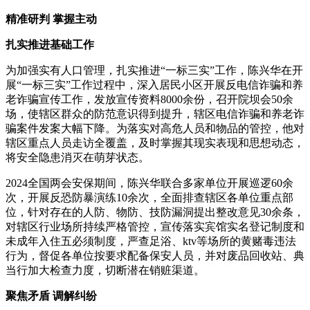
精准研判 掌握主动
扎实推进基础工作
为加强实有人口管理，扎实推进“一标三实”工作，陈兴华在开
展“一标三实”工作过程中，深入居民小区开展反电信诈骗和养
老诈骗宣传工作，发放宣传资料8000余份，召开院坝会50余
场，使辖区群众的防范意识得到提升，辖区电信诈骗和养老诈
骗案件发案大幅下降。为落实对高危人员和物品的管控，他对
辖区重点人员走访全覆盖，及时掌握其现实表现和思想动态，
将安全隐患消灭在萌芽状态。
2024全国两会安保期间，陈兴华联合多家单位开展巡逻60余
次，开展反恐防暴演练10余次，全面排查辖区各单位重点部
位，针对存在的人防、物防、技防漏洞提出整改意见30余条，
对辖区行业场所持续严格管控，宣传落实宾馆实名登记制度和
未成年入住五必须制度，严查足浴、ktv等场所的黄赌毒违法
行为，督促各单位按要求配备保安人员，并对废品回收站、典
当行加大检查力度，切断潜在销赃渠道。
聚焦矛盾 调解纠纷