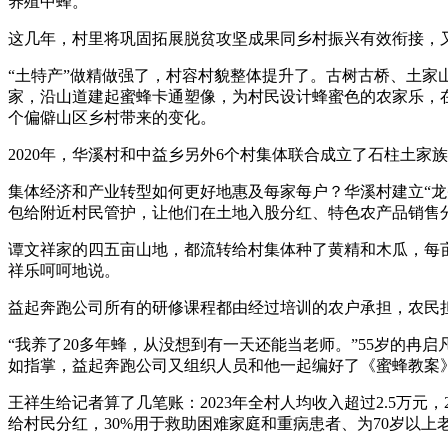
养殖中蜂。
这几年，村里将巩固拓展脱贫攻坚成果同乡村振兴有效衔接，又推
“土特产”做精做强了，村容村貌整体提升了。古树古桥、土
家，沿山道建起蜜蜂卡通塑像，为村民设计蜂蜜色的农家乐，
个偏僻山区乡村带来的变化。
2020年，华溪村和中益乡另外6个村集体联合成立了石柱土
集体经济和产业转型如何更好地惠及每家每户？华溪村建立“龙头
包给附近村民管护，让他们在土地入股分红、特色农产品销售
谭文祥家的四五亩山地，都流转给村集体种了黄精和木瓜，每亩
祥乐呵呵地说。
益起奔跑公司所有的研修课程都由经过培训的农户承担，农民担任
“我养了20多年蜂，从没想到有一天还能当老师。”55岁的冉
如指掌，益起奔跑公司又组织人员和他一起编好了《蜜蜂教案
王祥生给记者算了几笔账：2023年全村人均收入超过2.5万元，
给村民分红，30%用于救助困难家庭和重病患者、为70岁以