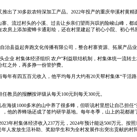
出了30多款农特深加工产品。2022年投产的重庆华溪村黄精面
家山寨、流过村头的小溪、过去让乡亲们望而兴叹的险峻山峰，都
在农房上添加蜜蜂卡通彩绘，还在村里建起了初心小院、初心书
家族自治县益起奔跑文化传播有限公司，整合村寨资源、拓展产品
企业 村集体经济组织 农户”利益联结机制，村集体统一流转土
分红之外，再多挣一份管护费。
每年有四五百元收入，他平均每月大约有20天帮村集体“干活路”
教员的报酬按评级从每天100元到每天300元。
启凡在海拔1000多米的山中养了很多蜂，但听说村里想让自己担
》，他的养蜂场还成了签约研学基地。每年冬季，山上的花都谢
2023年村集体经济收入237万元，2024年预计能达500万元。
上老年人发放生活补助、奖励学生和为全村发展作出突出贡献的村