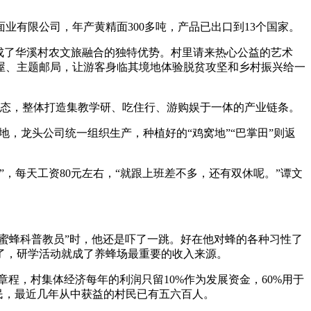
业有限公司，年产黄精面300多吨，产品已出口到13个国家。
成了华溪村农文旅融合的独特优势。村里请来热心公益的艺术
屋、主题邮局，让游客身临其境地体验脱贫攻坚和乡村振兴给一
业态，整体打造集教学研、吃住行、游购娱于一体的产业链条。
地，龙头公司统一组织生产，种植好的“鸡窝地”“巴掌田”则返
，每天工资80元左右，“就跟上班差不多，还有双休呢。”谭文
任“蜜蜂科普教员”时，他还是吓了一跳。好在他对蜂的各种习性了
了，研学活动就成了养蜂场最重要的收入来源。
按照章程，村集体经济每年的利润只留10%作为发展资金，60%用于
民，最近几年从中获益的村民已有五六百人。