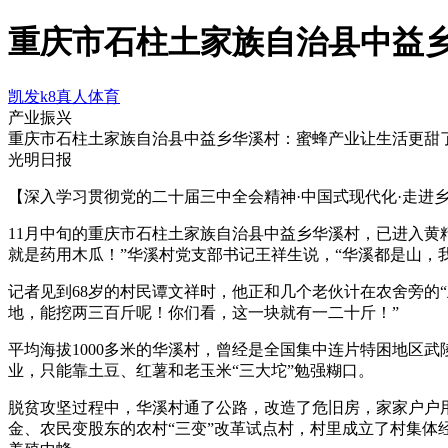
重庆市石柱土家族自治县中益乡
凯发k8真人体育
产业振兴
重庆市石柱土家族自治县中益乡华溪村：蜜蜂产业让生活更甜
光明日报
【深入学习贯彻党的二十届三中全会精神·中国式现代化·走进
11月中旬的重庆市石柱土家族自治县中益乡华溪村，已进入黄
就是药用木瓜！”华溪村党支部书记王祥生说，“华溪都是山，我们
记者见到68岁的村民谭文祥时，他正和几个老伙计在农舍旁的
地，能挖两三百斤呢！你们看，这一块就有一二十斤！”
平均海拔1000多米的华溪村，曾经是全国集中连片特困地区武
业，只能靠土豆、红薯和老玉米“三大坨”勉强糊口。
脱贫攻坚过程中，华溪村通了公路，改造了危旧房，家家户户用
金、农民变股东的农村“三变”改革试点村，村里成立了村集体