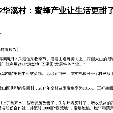
华溪村：蜜蜂产业让生活更甜了
了
乡村看振兴】
精和药用木瓜最佳采收季节。沿着山道蜿蜒向上，两侧大山的褶皱处
就利用这些‘鸡窝地’‘巴掌田’发展特色产业。”
“鸡窝地”里挖中药材黄精。见记者到来，谭文祥和另一个村民放
陵山区典型的贫困村，2014年全村贫困发生率为18.5%。王
上了自来水。基础设施改善了，生活环境变好了，增收致富的路
经济股份合作社，并流转1088亩“撂荒地”，发展脆桃、脆李和