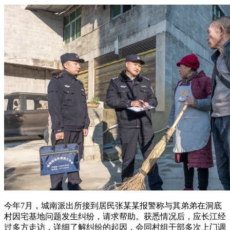
今年7月，城南派出所接到居民张某某报警称与其弟弟在洞底
村因宅基地问题发生纠纷，请求帮助。获悉情况后，应长江经
过多方走访，详细了解纠纷的起因，会同村组干部多次上门调