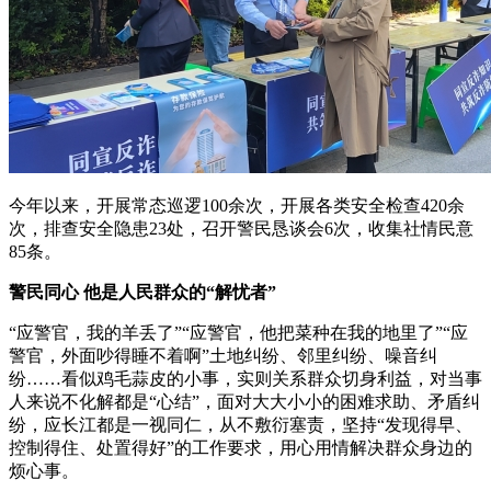
今年以来，开展常态巡逻100余次，开展各类安全检查420余
次，排查安全隐患23处，召开警民恳谈会6次，收集社情民意
85条。
警民同心 他是人民群众的“解忧者”
“应警官，我的羊丢了”“应警官，他把菜种在我的地里了”“应
警官，外面吵得睡不着啊”土地纠纷、邻里纠纷、噪音纠
纷……看似鸡毛蒜皮的小事，实则关系群众切身利益，对当事
人来说不化解都是“心结”，面对大大小小的困难求助、矛盾纠
纷，应长江都是一视同仁，从不敷衍塞责，坚持“发现得早、
控制得住、处置得好”的工作要求，用心用情解决群众身边的
烦心事。