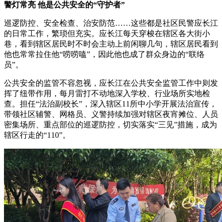
警灯常亮 他是公共安全的“守护者”
巡逻防控、安全检查、治安防范……这些都是社区民警应长江
的日常工作，繁琐但充实。应长江每天穿梭在辖区各大街小
巷，看到辖区居民时不时会主动上前闲聊几句，辖区居民看到
他也常常拉住他“唠唠嗑”，因此他也成了群众身边的“联络
员”。
公共安全的监管不容忽视，应长江在公共安全监管工作中则发
挥了纽带作用，每月雷打不动地深入学校、行业场所实地检
查。担任“法治副校长”，深入辖区11所中小学开展法治宣传，
带领社区辅警、网格员、义警持续加强对辖区夜宵摊位、人员
密集场所、重点部位的巡逻防控，切实落实“三见”措施，成为
辖区行走的“110”。