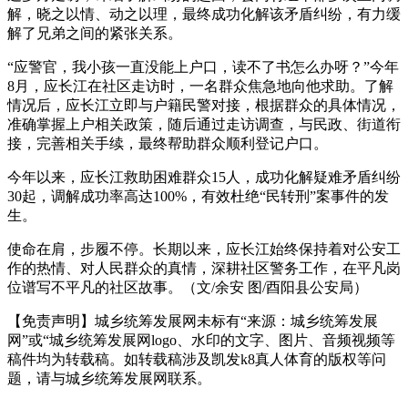
解，晓之以情、动之以理，最终成功化解该矛盾纠纷，有力缓
解了兄弟之间的紧张关系。
“应警官，我小孩一直没能上户口，读不了书怎么办呀？”今年
8月，应长江在社区走访时，一名群众焦急地向他求助。了解
情况后，应长江立即与户籍民警对接，根据群众的具体情况，
准确掌握上户相关政策，随后通过走访调查，与民政、街道衔
接，完善相关手续，最终帮助群众顺利登记户口。
今年以来，应长江救助困难群众15人，成功化解疑难矛盾纠纷
30起，调解成功率高达100%，有效杜绝“民转刑”案事件的发
生。
使命在肩，步履不停。长期以来，应长江始终保持着对公安工
作的热情、对人民群众的真情，深耕社区警务工作，在平凡岗
位谱写不平凡的社区故事。（文/余安 图/酉阳县公安局）
【免责声明】城乡统筹发展网未标有“来源：城乡统筹发展
网”或“城乡统筹发展网logo、水印的文字、图片、音频视频等
稿件均为转载稿。如转载稿涉及凯发k8真人体育的版权等问
题，请与城乡统筹发展网联系。