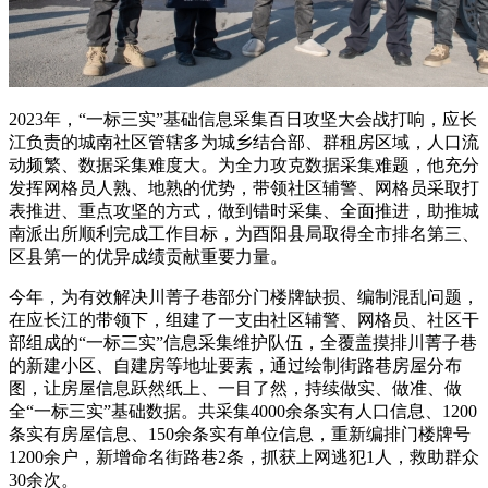
2023年，“一标三实”基础信息采集百日攻坚大会战打响，应长
江负责的城南社区管辖多为城乡结合部、群租房区域，人口流
动频繁、数据采集难度大。为全力攻克数据采集难题，他充分
发挥网格员人熟、地熟的优势，带领社区辅警、网格员采取打
表推进、重点攻坚的方式，做到错时采集、全面推进，助推城
南派出所顺利完成工作目标，为酉阳县局取得全市排名第三、
区县第一的优异成绩贡献重要力量。
今年，为有效解决川菁子巷部分门楼牌缺损、编制混乱问题，
在应长江的带领下，组建了一支由社区辅警、网格员、社区干
部组成的“一标三实”信息采集维护队伍，全覆盖摸排川菁子巷
的新建小区、自建房等地址要素，通过绘制街路巷房屋分布
图，让房屋信息跃然纸上、一目了然，持续做实、做准、做
全“一标三实”基础数据。共采集4000余条实有人口信息、1200
条实有房屋信息、150余条实有单位信息，重新编排门楼牌号
1200余户，新增命名街路巷2条，抓获上网逃犯1人，救助群众
30余次。