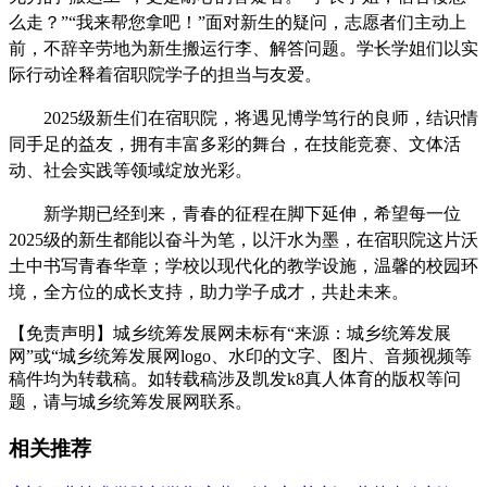
么走？”“我来帮您拿吧！”面对新生的疑问，志愿者们主动上
前，不辞辛劳地为新生搬运行李、解答问题。学长学姐们以实
际行动诠释着宿职院学子的担当与友爱。
2025级新生们在宿职院，将遇见博学笃行的良师，结识情
同手足的益友，拥有丰富多彩的舞台，在技能竞赛、文体活
动、社会实践等领域绽放光彩。
新学期已经到来，青春的征程在脚下延伸，希望每一位
2025级的新生都能以奋斗为笔，以汗水为墨，在宿职院这片沃
土中书写青春华章；学校以现代化的教学设施，温馨的校园环
境，全方位的成长支持，助力学子成才，共赴未来。
【免责声明】城乡统筹发展网未标有“来源：城乡统筹发展
网”或“城乡统筹发展网logo、水印的文字、图片、音频视频等
稿件均为转载稿。如转载稿涉及凯发k8真人体育的版权等问
题，请与城乡统筹发展网联系。
相关推荐