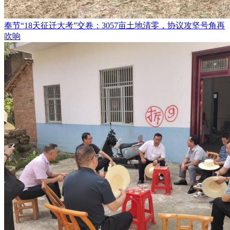
奉节“18天征迁大考”交卷：3057亩土地清零，协议攻坚号角再
吹响