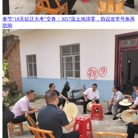
奉节“18天征迁大考”交卷：3057亩土地清零，协议攻坚号角再
吹响