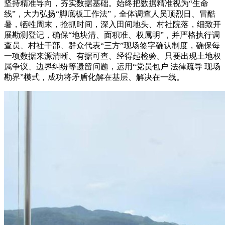
坚持精准导向，夯实数据基础。始终把数据精准视为“生命
线”，大力弘扬“脚底板工作法”，全体调查人员顶烈日、冒酷
暑，牺牲周末，抢抓时间，深入田间地头、村社院落，细致开
展勘测登记，确保“地块清、面积准、权属明”，并严格执行调
查员、村社干部、群众代表“三方”现场签字确认制度，确保每
一项数据来源清晰、有据可查、经得起检验。只要出现土地权
属争议、边界纠纷等遗留问题，运用“党员包户 法律疏导 现场
勘界”模式，成功将矛盾化解在基层、解决在一线。