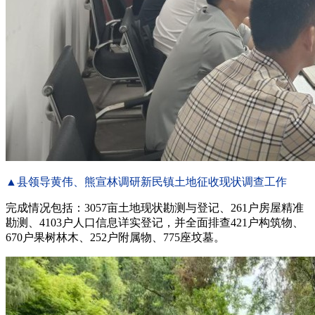
▲县领导黄伟、熊宣林调研新民镇土地征收现状调查工作
完成情况包括：3057亩土地现状勘测与登记、261户房屋精准
勘测、4103户人口信息详实登记，并全面排查421户构筑物、
670户果树林木、252户附属物、775座坟墓。