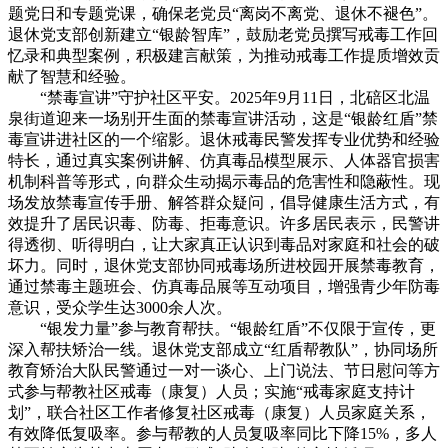
题党日和专题党课，确保老党员“离岗不离党、退休不褪色”。
退休党支部创新建立“银龄智库”，鼓励老党员撰写戒毒工作回
忆录和典型案例，积极建言献策，为推动戒毒工作提质增效贡
献了智慧和经验。
“禁毒宣讲”守护社区平安。2025年9月11日，北碚区北温
泉街道迎来一场别开生面的禁毒宣讲活动，这是“银龄红盾”禁
毒宣讲进社区的一个缩影。退休戒毒民警发挥专业优势和经验
特长，通过真实案例讲解、仿真毒品模型展示、人体器官损害
机制科普等形式，向群众生动揭示毒品的危害性和隐蔽性。现
场发放禁毒宣传手册、解答群众疑问，倡导健康生活方式，有
效提升了居民识毒、防毒、拒毒意识。许多居民表示，民警讲
得透彻、听得明白，让大家真正认识到毒品对家庭和社会的破
坏力。同时，退休党支部协同戒毒场所进校园开展禁毒教育，
通过禁毒主题班会、仿真毒品展等互动项目，增强青少年防毒
意识，受众学生达3000余人次。
“银发力量”参与教育帮扶。“银龄红盾”不仅限于宣传，更
深入帮扶矫治一线。退休党支部成立“红盾帮教队”，协同场所
教育矫治大队民警通过一对一谈心、上门说法、节日慰问等方
式参与帮教社区戒毒（康复）人员；实施“戒毒家庭支持计
划”，联合社区工作者修复社区戒毒（康复）人员家庭关系，
有效降低复吸率。参与帮教的人员复吸率同比下降15%，多人