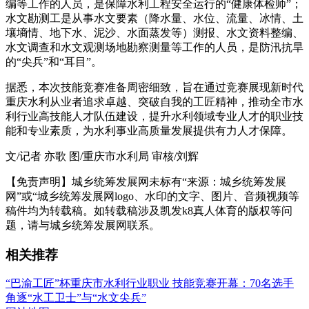
编等工作的人员，是保障水利工程安全运行的“健康体检师”；
水文勘测工是从事水文要素（降水量、水位、流量、冰情、土
壤墒情、地下水、泥沙、水面蒸发等）测报、水文资料整编、
水文调查和水文观测场地勘察测量等工作的人员，是防汛抗旱
的“尖兵”和“耳目”。
据悉，本次技能竞赛准备周密细致，旨在通过竞赛展现新时代
重庆水利从业者追求卓越、突破自我的工匠精神，推动全市水
利行业高技能人才队伍建设，提升水利领域专业人才的职业技
能和专业素质，为水利事业高质量发展提供有力人才保障。
文/记者 亦歌 图/重庆市水利局 审核/刘辉
【免责声明】城乡统筹发展网未标有“来源：城乡统筹发展
网”或“城乡统筹发展网logo、水印的文字、图片、音频视频等
稿件均为转载稿。如转载稿涉及凯发k8真人体育的版权等问
题，请与城乡统筹发展网联系。
相关推荐
“巴渝工匠”杯重庆市水利行业职业 技能竞赛开幕：70名选手
角逐“水工卫士”与“水文尖兵”