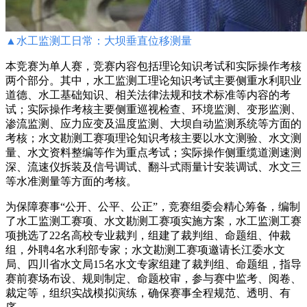
▲
水工监测工日常：大坝垂直位移测量
本竞赛为单人赛，竞赛内容包括理论知识考试和实际操作考核
两个部分。其中，水工监测工理论知识考试主要侧重水利职业
道德、水工基础知识、相关法律法规和技术标准等内容的考
试；实际操作考核主要侧重巡视检查、环境监测、变形监测、
渗流监测、应力应变及温度监测、大坝自动监测系统等方面的
考核；水文勘测工赛项理论知识考核主要以水文测验、水文测
量、水文资料整编等作为重点考试；实际操作侧重缆道测速测
深、流速仪拆装及信号调试、翻斗式雨量计安装调试、水文三
等水准测量等方面的考核。
为保障赛事“公开、公平、公正”，竞赛组委会精心筹备，编制
了水工监测工赛项、水文勘测工赛项实施方案，水工监测工赛
项挑选了22名高校专业裁判，组建了裁判组、命题组、仲裁
组，外聘4名水利部专家；水文勘测工赛项邀请长江委水文
局、四川省水文局15名水文专家组建了裁判组、命题组，指导
赛前赛场布设、规则制定、命题校审，参与赛中监考、阅卷、
裁定等，组织实战模拟演练，确保赛事全程规范、透明、有