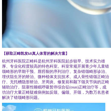
【获取正畸凯发k8真人体育的解决方案】
杭州牙科医院正畸科
是杭州牙科医院起步较早、技术实力雄
厚、专业化程度较高的特色科室。科室常规开展青少年儿童错
颌畸形的早期干预、唇腭裂的序列治疗、复杂错颌畸形诊治、
埋伏阻生牙的矫治、微种植体支抗技术、成人骨性错颌正畸治
疗、无托槽隐形矫治、牙周炎、修复前和颞下颌关节病的正畸
辅助治疗、阻塞性睡眠呼吸暂停综合征(osas)正畸治疗等，成
功治疗大量正畸疑难病例如反颌、偏颌、开颌，为数万名患者
解决了错颌畸形问题。