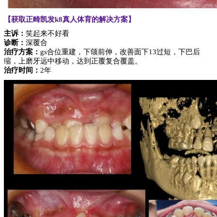
【获取正畸凯发k8真人体育的解决方案】
主诉：
笑起来不好
看
诊断：
深覆合
治疗方案：
gs合位重建，下颌前伸，改善面下13过短，下巴后
缩，上磨牙远中移动，达到正覆复合覆盖。
治疗时间：
2年