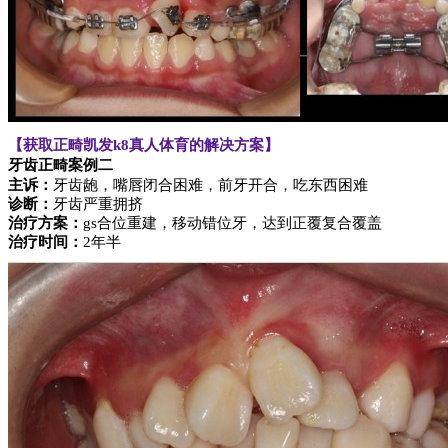
【获取正畸凯发k8真人体育的解决方案】
牙齿正畸案例
二
主诉：
牙齿龅，嘴唇闭合困难
，前牙开合，吃东西困难
诊断：
牙齿严重拥挤
治疗方案：
gs合位重建，
移动错位牙，
达到正覆复合覆盖
治疗时间：
2年
半