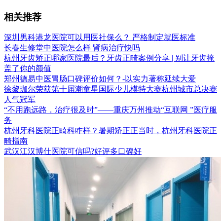
相关推荐
深圳男科港龙医院可以用医社保么？ 严格制定就医标准
长春生修堂中医院怎么样 肾病治疗快吗
杭州牙齿矫正哪家医院最后？牙齿正畸案例分享 | 别让牙齿掩
盖了你的颜值
郑州德易中医胃肠口碑评价如何？-以实力著称延续大爱
徐黎珈尔荣获第十届潮童星国际少儿模特大赛杭州城市总决赛
人气冠军
“不用跑远路，治疗很及时”——重庆万州推动“互联网 ”医疗服
务
杭州牙科医院正畸科咋样？暑期矫正正当时，杭州牙科医院正
畸指南
武汉江汉博仕医院可信吗?好评多口碑好