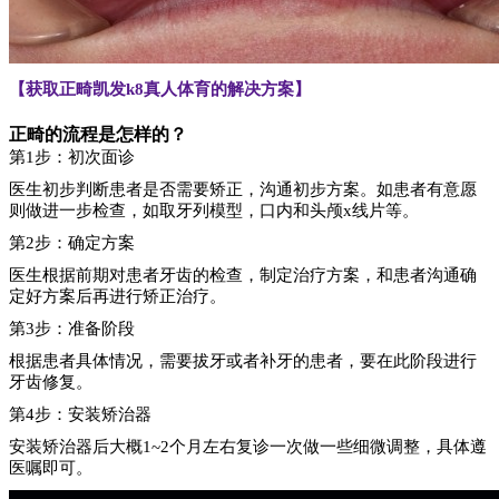
【获取正畸凯发k8真人体育的解决方案】
正畸的流程是怎样的？
第
1步：初次面诊
医生初步判断患者是否需要矫正，沟通初步方案。如患者有意愿
则做进一步检查，如取牙列模型，口内和头颅
x线片等。
第
2步：确定方案
医生根据前期对患者牙齿的检查，制定治疗方案，和患者沟通确
定好方案后再进行矫正治疗。
第
3步：准备阶段
根据患者具体情况，需要拔牙或者补牙的患者，要在此阶段进行
牙齿修复。
第
4步：安装矫治器
安装矫治器后大概
1~2个月左右复诊一次做一些细微调整，具体遵
医嘱即可。