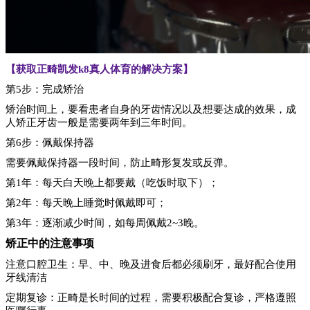
【获取正畸凯发k8真人体育的解决方案】
第
5步：完成矫治
矫治时间上，要看患者自身的牙齿情况以及想要达成的效果，成
人矫正牙齿一般是需要两年到三年时间。
第
6步：佩戴保持器
需要佩戴保持器一段时间，防止畸形复发或反弹。
第
1年：每天白天晚上都要戴（吃饭时取下）；
第
2年：每天晚上睡觉时佩戴即可；
第
3年：逐渐减少时间，如每周佩戴2~3晚。
矫正中的注意事项
注意口腔卫生：早、中、晚及进食后都必须刷牙，最好配合使用
牙线清洁
定期复诊
：
正畸是长时间的过程，需要积极配合复诊
，
严格遵照