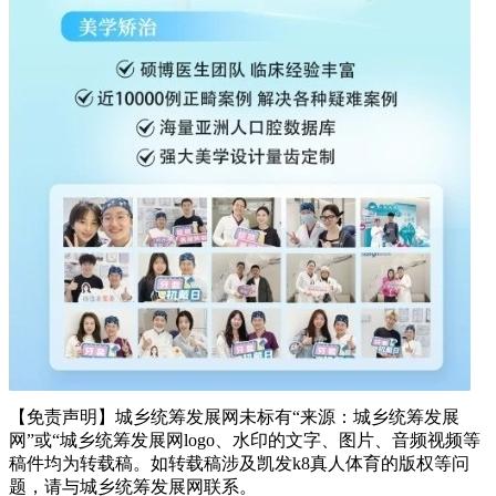
【免责声明】城乡统筹发展网未标有“来源：城乡统筹发展
网”或“城乡统筹发展网logo、水印的文字、图片、音频视频等
稿件均为转载稿。如转载稿涉及凯发k8真人体育的版权等问
题，请与城乡统筹发展网联系。