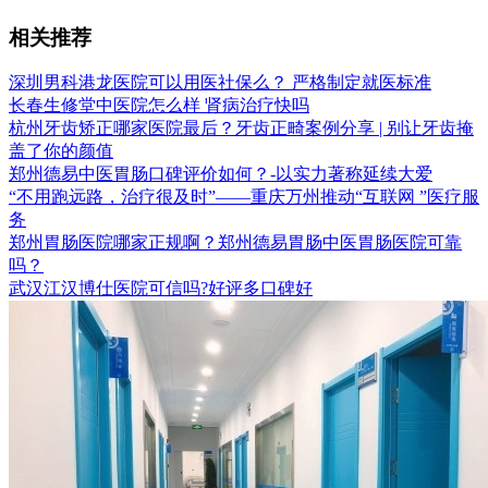
相关推荐
深圳男科港龙医院可以用医社保么？ 严格制定就医标准
长春生修堂中医院怎么样 肾病治疗快吗
杭州牙齿矫正哪家医院最后？牙齿正畸案例分享 | 别让牙齿掩
盖了你的颜值
郑州德易中医胃肠口碑评价如何？-以实力著称延续大爱
“不用跑远路，治疗很及时”——重庆万州推动“互联网 ”医疗服
务
郑州胃肠医院哪家正规啊？郑州德易胃肠中医胃肠医院可靠
吗？
武汉江汉博仕医院可信吗?好评多口碑好