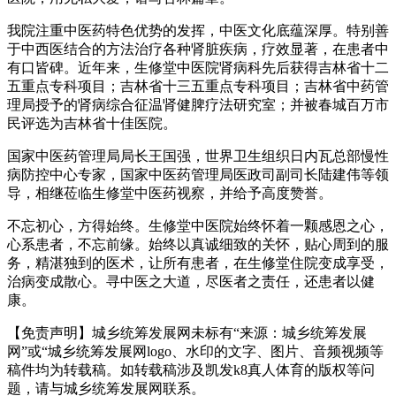
我院注重中医药特色优势的发挥，中医文化底蕴深厚。特别善
于中西医结合的方法治疗各种肾脏疾病，疗效显著，在患者中
有口皆碑。近年来，生修堂中医院肾病科先后获得吉林省十二
五重点专科项目；吉林省十三五重点专科项目；吉林省中药管
理局授予的肾病综合征温肾健脾疗法研究室；并被春城百万市
民评选为吉林省十佳医院。
国家中医药管理局局长王国强，世界卫生组织日内瓦总部慢性
病防控中心专家，国家中医药管理局医政司副司长陆建伟等领
导，相继莅临生修堂中医药视察，并给予高度赞誉。
不忘初心，方得始终。生修堂中医院始终怀着一颗感恩之心，
心系患者，不忘前缘。始终以真诚细致的关怀，贴心周到的服
务，精湛独到的医术，让所有患者，在生修堂住院变成享受，
治病变成散心。寻中医之大道，尽医者之责任，还患者以健
康。
【免责声明】城乡统筹发展网未标有“来源：城乡统筹发展
网”或“城乡统筹发展网logo、水印的文字、图片、音频视频等
稿件均为转载稿。如转载稿涉及凯发k8真人体育的版权等问
题，请与城乡统筹发展网联系。