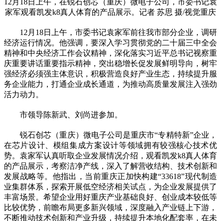
12月18日上午，在锐石创芯（重庆）微电子公司，市委书记袁
家军观看凯发k8真人体育的产品展示。记者 苏思 摄/视觉重庆
12月18日上午，市委书记袁家军前往我市部分企业，调研
经济运行情况。他强调，要深入学习贯彻党的二十届三中全会
精神和中央经济工作会议精神，深化落实习近平总书记视察重
庆重要讲话重要指示精神，突出稳增长促发展鲜明导向，树牢
强经济必须强主体意识，积极营造良好产业生态，持续提升服
务企业能力，打通企业成长通道，为推动高质量发展注入强劲
活力动力。
市领导陈新武、刘尚进参加。
锐石创芯（重庆）微电子公司是重庆市“专精特新”企业，
在芯片设计、模组集成方案设计等领域拥有较强核心技术优
势。袁家军认真听取企业发展情况介绍，观看凯发k8真人体育
的产品展示，考察洁净产线，深入了解营收结构、技术创新和
发展战略等。他指出，当前重庆正加快构建“33618”现代制造
业集群体系，探索开展低空经济相关试点，为企业发展提供了
丰富场景。希望企业用好重庆产业基础良好、创业成本较低等
比较优势，前瞻布局更多新兴领域，深度融入产业链上下游，
不断推动技术创新和产业升级，持续提升本地化配套率，在未